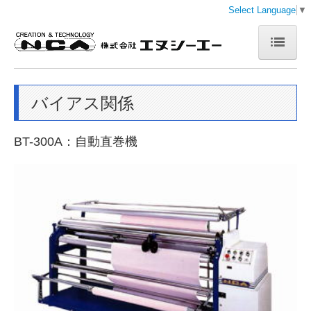
Select Language
▼
ホーム
バイアス関係
会社案内
企業理念
BT-300A：自動直巻機
製品案内
延反機
裁断機
バイアス関係
検反機
検針機