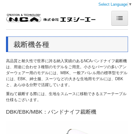
Select Language
▼
ホーム
裁断機各種
会社案内
企業理念
高品質と耐久性で世界に誇る納入実績のあるNCAバンドナイフ裁断機
製品案内
は、用途に合わせ３種類のモデルをご用意。小さなパーツの多いアン
ダーウェアー用のモデルには、MBK、一般アパレル用の標準型モデル
延反機
には、EBK、紳士服、スーツなどの大きな生地用モデルには、DBK
と、あらゆる分野で活躍しています。
裁断機
重ねて裁断する際には、生地をスムースに移動できるエアーテーブル
仕様もございます。
バイアス関係
DBK/EBK/MBK：バンドナイフ裁断機
検反機
検針機