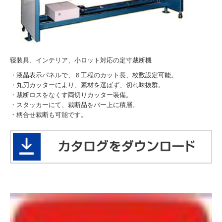
寝装具、インテリア、小ロット対応の定寸裁断機
・液晶表示パネルで、６工程のカット長、枚数設定可能。
・丸刃カッターにより、素材を選ばず、切れ味抜群。
・裁断ロスをなくす両切りカッター装備。
・スタッカーにて、裁断品をバー上に積層。
・柄合せ裁断も可能です。